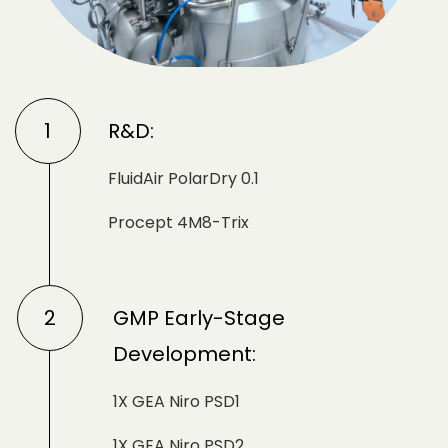
1
R&D:
FluidAir PolarDry 0.1
Procept 4M8-Trix
2
GMP Early-Stage
Development:
1X GEA Niro PSD1
1X GEA Niro PSD2