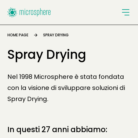
LE NOSTRE SOLUZIONI
HOME PAGE
SPRAY DRYING
CHI SIAMO
Spray Drying
SALA STAMPA
Full name *
Nel 1998 Microsphere è stata fondata
E-Mail address *
con la visione di sviluppare soluzioni di
Spray Drying.
E-Mail address *
Company name *
In questi 27 anni abbiamo:
Company name
Which service(s)? *