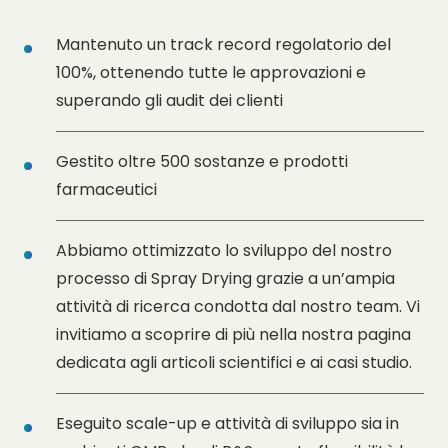
Mantenuto un track record regolatorio del
SPRAY
CAPSULE
ANALYTIC
R&D
Message
100%, ottenendo tutte le approvazioni e
DRYING
FILLING
SERVICES
superando gli audit dei clienti
Comments
Gestito oltre 500 sostanze e prodotti
farmaceutici
Abbiamo ottimizzato lo sviluppo del nostro
processo di Spray Drying grazie a un’ampia
attività di ricerca condotta dal nostro team. Vi
invitiamo a scoprire di più nella nostra pagina
Field marked with * are mandatory
dedicata agli articoli scientifici e ai casi studio.
I have read and agree to the
Privacy Policy
Field marked with * are mandatory
I have read and agree to the
Privacy Policy
Eseguito scale-up e attività di sviluppo sia in